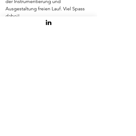
der Instrumentierung und 
Ausgestaltung freien Lauf. Viel Spass 
dabei!
Syncopation mit Songs
 (PDF von den 
Noten)
Alle ansehen
Aktuelle Beiträge