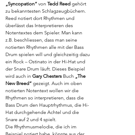
„Syncopation“
 von 
Tedd Reed
 gehört 
zu bekanntesten Schlagzeugbüchern. 
Reed notiert dort Rhythmen und 
überlässt das Interpretieren des 
Notentextes dem Spieler. Man kann 
z.B. beschliessen, dass man seine 
notierten Rhythmen alle mit der Bass 
Drum spielen will und gleichzeitig dazu 
ein Rock – Ostinato in der Hi-Hat und 
der Snare Drum läuft. Dieses Beispiel 
wird auch in 
Gary Chesters
 Buch 
„The 
New Breed“
 gezeigt. Auch im oben 
notierten Notentext wollen wir die 
Rhythmen so interpretieren, dass die 
Bass Drum den Hauptrhythmus, die Hi-
Hat durchgehende Achtel und die 
Snare auf 2 und 4 spielt.
Die Rhythmusmelodie, die ich im 
Beispiel notiert habe, könnte aus der 