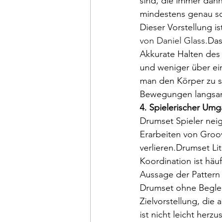
sind, die immer dann
mindestens genau so
Dieser Vorstellung i
von Daniel Glass
.Da
Akkurate Halten des
und weniger über ei
man den Körper zu sc
Bewegungen langsam 
4. Spielerischer Um
Drumset Spieler nei
Erarbeiten von Groo
verlieren.Drumset Li
Koordination ist häuf
Aussage der Pattern 
Drumset ohne Beglei
Zielvorstellung, die 
ist nicht leicht herz