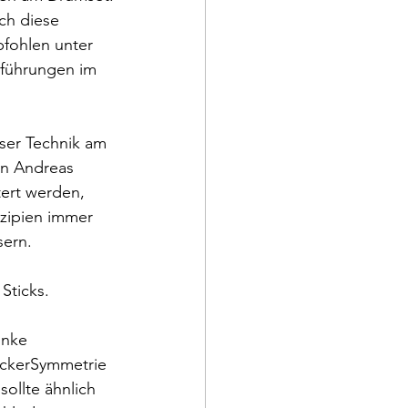
ch diese 
fohlen unter 
sführungen im 
ser Technik am 
on Andreas 
ert werden, 
zipien immer 
sern.
Sticks. 
inke 
ockerSymmetrie 
ollte ähnlich 