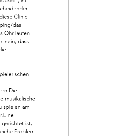
ckiert, ist 
cheidender. 
diese Clinic 
ping/das 
s Ohr laufen 
 sein, dass 
die 
ielerischen 
ern.Die 
ie musikalische 
u spielen am 
.Eine 
gerichtet ist, 
gleiche Problem 