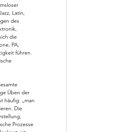
hmsloser 
zz, Latin, 
ngen des 
tronik, 
ich die 
one, PA, 
igkeit führen. 
ische 
gesamte 
ige Üben der 
t häufig: „man 
ieren. Die 
rstellung, 
ische Prozesse 