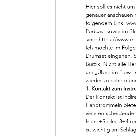
Hier soll es nicht u
genauer anschauen 
folgendem Link: 
www
Podcast sowie im Blo
sind: 
https://www.m
Ich möchte im Folge
Drumset eingehen. S
Burzik. Nicht alle 
um „Üben im Flow“ e
wieder zu nähern und
1. Kontakt zum Instr
Der Kontakt ist indi
Handtrommeln bieten 
viele entscheidende
Hand+Sticks; 3+4 re
ist wichtig am Schlag