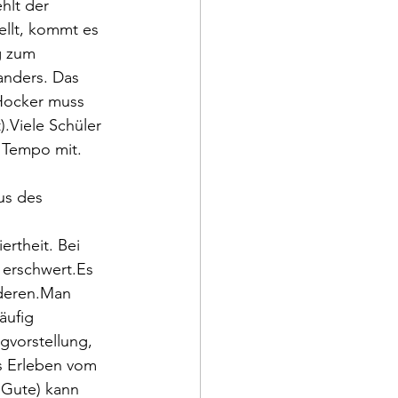
hlt der 
llt, kommt es 
g zum 
anders. Das 
 Hocker muss 
.Viele Schüler 
 Tempo mit.
us des 
ertheit. Bei 
erschwert.Es 
deren.Man 
äufig 
gvorstellung, 
as Erleben vom 
Gute) kann 