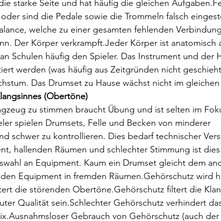
 die starke Seite und hat häufig die gleichen Aufgaben.Fe
der sind die Pedale sowie die Trommeln falsch eingeste
Balance, welche zu einer gesamten fehlenden Verbindun
nn. Der Körper verkrampft.Jeder Körper ist anatomisch 
 an Schulen häufig den Spieler. Das Instrument und der
tiert werden (was häufig aus Zeitgründen nicht geschieht)
chstum. Das Drumset zu Hause wächst nicht im gleichen
Klangsinnes (Obertöne)
lagzeug zu stimmen braucht Übung und ist selten im Fok
ieler spielen Drumsets, Felle und Becken von minderer 
d schwer zu kontrollieren. Dies bedarf technischer Versi
t, hallenden Räumen und schlechter Stimmung ist dies 
uswahl an Equipment. Kaum ein Drumset gleicht dem an
remden Equipment in fremden Räumen.Gehörschutz wird h
ltert die störenden Obertöne.Gehörschutz filtert die Klan
guter Qualität sein.Schlechter Gehörschutz verhindert d
ix.Ausnahmsloser Gebrauch von Gehörschutz (auch der 