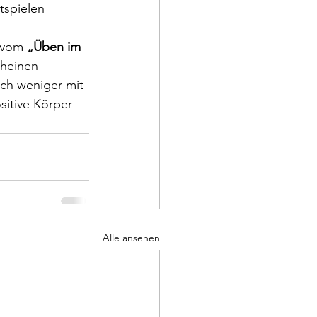
spielen 
 vom 
„Üben im 
cheinen 
uch weniger mit 
sitive Körper-
Alle ansehen