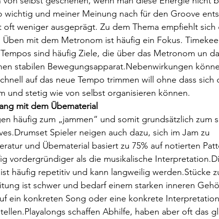
 von selbst geschehen, wenn man diese Energie nicht blo
 wichtig und meiner Meinung nach für den Groove ents
st oft weniger ausgeprägt. Zu dem Thema empfiehlt sich 
s Üben mit dem Metronom ist häufig ein Fokus. Timekee
 Tempos sind häufig Ziele, die über das Metronom un da
nen stabilen Bewegungsapparat.Nebenwirkungen können
hnell auf das neue Tempo trimmen will ohne dass sich 
und stetig wie von selbst organisieren können.
gang mit dem Übematerial
gen häufig zum „jammen“ und somit grundsätzlich zum sp
ves.Drumset Spieler neigen auch dazu, sich im Jam zu 
teratur und Übematerial basiert zu 75% auf notierten Patt
ig vordergründiger als die musikalische Interpretation.D
ist häufig repetitiv und kann langweilig werden.Stücke z
tung ist schwer und bedarf einem starken inneren Gehör
auf ein konkreten Song oder eine konkrete Interpretation 
ustellen.Playalongs schaffen Abhilfe, haben aber oft das 