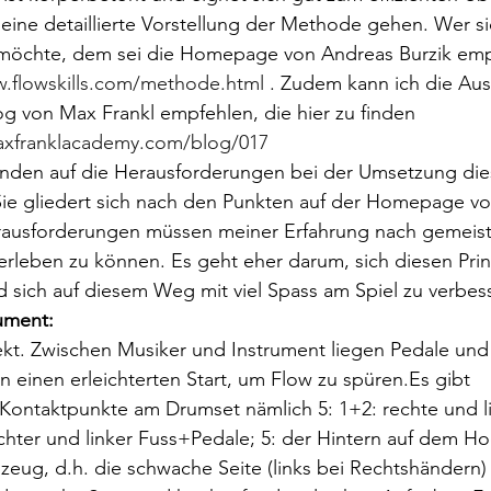
m eine detaillierte Vorstellung der Methode gehen. Wer si
möchte, dem sei die Homepage von Andreas Burzik emp
.flowskills.com/methode.html 
. Zudem kann ich die Au
g von Max Frankl empfehlen, die hier zu finden 
axfranklacademy.com/blog/017
nden auf die Herausforderungen bei der Umsetzung die
ie gliedert sich nach den Punkten auf der Homepage v
Herausforderungen müssen meiner Erfahrung nach gemeist
rleben zu können. Es geht eher darum, sich diesen Prin
 sich auf diesem Weg mit viel Spass am Spiel zu verbes
ument:
rekt. Zwischen Musiker und Instrument liegen Pedale und 
einen erleichterten Start, um Flow zu spüren.Es gibt 
 Kontaktpunkte am Drumset nämlich 5: 1+2: rechte und l
chter und linker Fuss+Pedale; 5: der Hintern auf dem H
zeug, d.h. die schwache Seite (links bei Rechtshändern) s