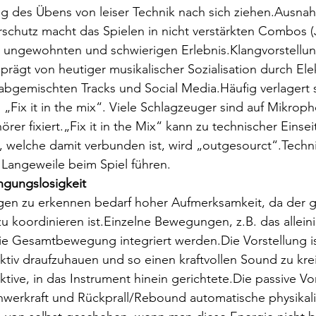
ng des Übens von leiser Technik nach sich ziehen.Ausna
hutz macht das Spielen in nicht verstärkten Combos (Ja
 ungewohnten und schwierigen Erlebnis.Klangvorstellu
prägt von heutiger musikalischer Sozialisation durch Elek
bgemischten Tracks und Social Media.Häufig verlagert s
 „Fix it in the mix“. Viele Schlagzeuger sind auf Mikroph
rer fixiert.„Fix it in the Mix“ kann zu technischer Einseit
, welche damit verbunden ist, wird „outgesourct“.Techn
u Langeweile beim Spiel führen.
ngungslosigkeit
gen zu erkennen bedarf hoher Aufmerksamkeit, da der 
 koordinieren ist.Einzelne Bewegungen, z.B. das allein
ie Gesamtbewegung integriert werden.Die Vorstellung is
aktiv draufzuhauen und so einen kraftvollen Sound zu kre
aktive, in das Instrument hinein gerichtete.Die passive Vo
chwerkraft und Rückprall/Rebound automatische physikal