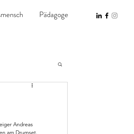
smensch
Pädagoge
eiger Andreas 
Üben am Drumset.